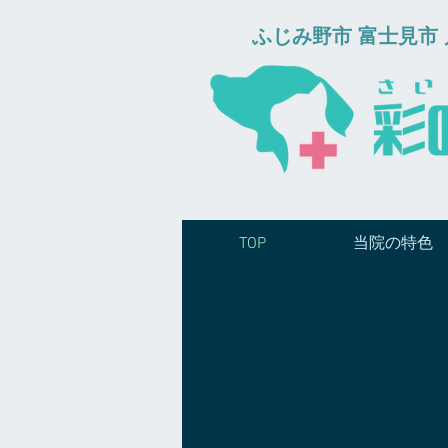
​ふじみ野市 富士見
TOP
当院の特色