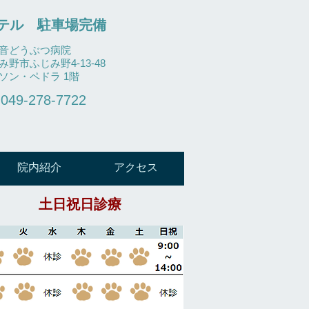
テル
​ 駐車場完備
音どうぶつ病院
み野市ふじみ野4-13-48
イソン・ペドラ 1階
049-278-7722
院内紹介
アクセス
土日祝日診療