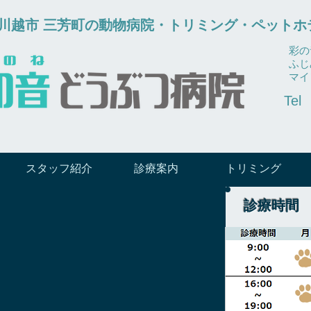
市 川越市 三芳町の動物病院・トリミング・ペットホ
彩の
ふじ
​マ
Tel
スタッフ紹介
診療案内
トリミング
診療時間