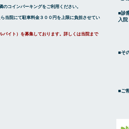
隣のコインパーキングをご利用ください。
■診
たら当院にて駐車料金３００円を上限に負担させてい
​入
ルバイト）を募集しております。詳しくは当院まで
■そ
​
■ご
ア