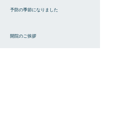
予防の季節になりました
開院のご挨拶
開院まであと１週間！
院内設備の紹介 第一回
内覧会のチラシが完成しました！