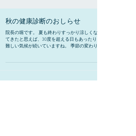
秋の健康診断のおしらせ
院長の堀です。 夏も終わりすっかり涼しくなっ
てきたと思えば、30度を超える日もあったりと
難しい気候が続いていますね。 季節の変わり目
はわんちゃんねこちゃんも胃腸炎などの体調不
良が多くみられますので、体調の変化にはご注
意ください。...
アーカイブ
2018年10月
（1）
1件の記事
2018年7月
（1）
1件の記事
2018年5月
（2）
2件の記事
2018年4月
（3）
3件の記事