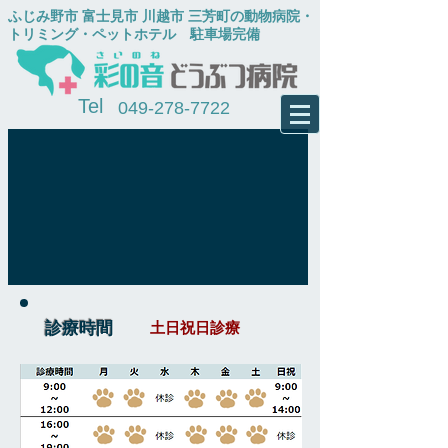
​ふじみ野市 富士見市 川越市 三芳町の動物病院・
トリミング・ペットホテル
​ 駐車場完備
Tel
049-278-7722
診療時間
土日祝日診療