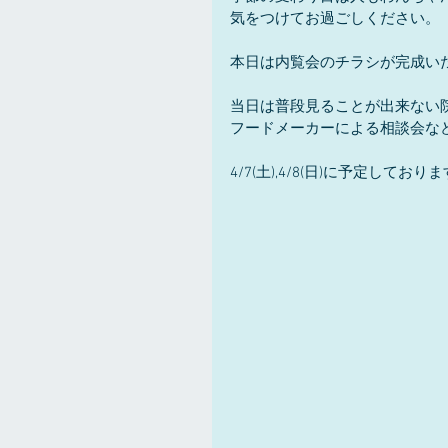
気をつけてお過ごしください。
本日は内覧会のチラシが完成い
当日は普段見ることが出来ない
フードメーカーによる相談会な
4/7(土),4/8(日)に予定し