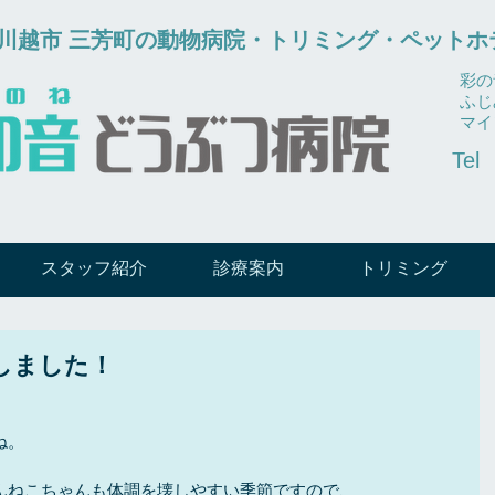
市 川越市 三芳町の動物病院・トリミング・ペットホ
彩の
ふじ
​マ
Tel
スタッフ紹介
診療案内
トリミング
しました！
ね。
んねこちゃんも体調を壊しやすい季節ですので、