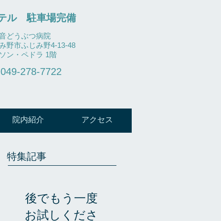
テル
​ 駐車場完備
音どうぶつ病院
み野市ふじみ野4-13-48
イソン・ペドラ 1階
049-278-7722
院内紹介
アクセス
特集記事
後でもう一度
お試しくださ