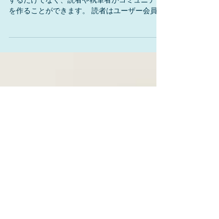
しょう
最終更新: 1時間前 Wix ブログでは、記事を投稿
するだけでなく、読者や執筆者がコミュニティ
を作ることができます。 読者はユーザー会員に
なることで、意見を交換したり、フォローした
りすることができます。 ブログコミュニティを
広げよう...