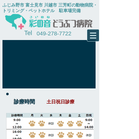
​ふじみ野市 富士見市 川越市 三芳町の動物病院・
トリミング・ペットホテル
​ 駐車場完備
Tel
049-278-7722
診療時間
土日祝日診療